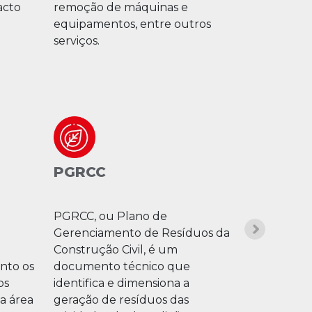
acto
remoção de máquinas e
risco, tudo
equipamentos, entre outros
proteção d
serviços.
transeuntes
PGRCC
Remoção
Contam
PGRCC, ou Plano de
A Remoção
Gerenciamento de Resíduos da
Contaminad
Construção Civil, é um
uma técnic
nto os
documento técnico que
apropriada 
os
identifica e dimensiona a
contaminaç
a área
geração de resíduos das
apresenta b