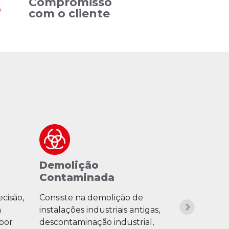
Compromisso
com o cliente
Demolição
Demoliç
Contaminada
Alto Ris
cisão,
Consiste na demolição de
Serviços e
a
instalações industriais antigas,
grandes altu
 por
descontaminação industrial,
acesso ou e