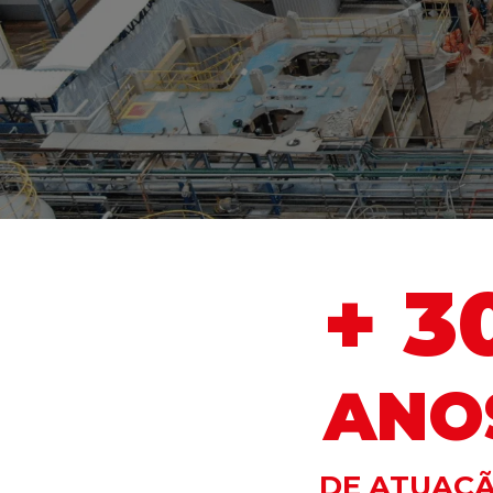
+ 3
ANO
DE ATUAÇ