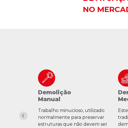
NO MERCA
Demolição
De
Manual
Me
is com
Trabalho minucioso, utilizado
Este
lho e
normalmente para preservar
trad
is. Essa
estruturas que não devem ser
demo