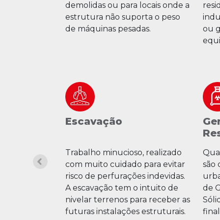
o de
demolidas ou para locais onde a
resi
ecursos
estrutura não suporta o peso
indu
 de uma
de máquinas pesadas.
ou g
da.
equi
Escavação
Ge
Re
elhoria em
Trabalho minucioso, realizado
Quan
s, que busca
com muito cuidado para evitar
são 
 corrigir
risco de perfurações indevidas.
urba
-lo mais
A escavação tem o intuito de
de 
el para os
nivelar terrenos para receber as
Sóli
futuras instalações estruturais.
fina