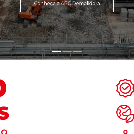
0
S
ÃO